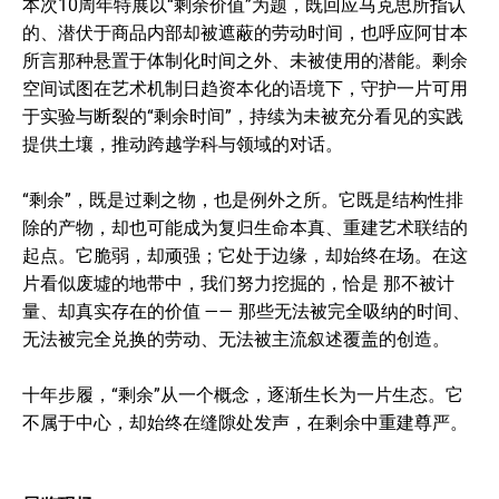
本次10周年特展以“剩余价值”为题，既回应马克思所指认
的、潜伏于商品内部却被遮蔽的劳动时间，也呼应阿甘本
所言那种悬置于体制化时间之外、未被使用的潜能。剩余
空间试图在艺术机制日趋资本化的语境下，守护一片可用
于实验与断裂的“剩余时间”，持续为未被充分看见的实践
提供土壤，推动跨越学科与领域的对话。
“剩余”，既是过剩之物，也是例外之所。它既是结构性排
除的产物，却也可能成为复归生命本真、重建艺术联结的
起点。它脆弱，却顽强；它处于边缘，却始终在场。在这
片看似废墟的地带中，我们努力挖掘的，恰是 那不被计
量、却真实存在的价值 —— 那些无法被完全吸纳的时间、
无法被完全兑换的劳动、无法被主流叙述覆盖的创造。
十年步履，“剩余”从一个概念，逐渐生长为一片生态。它
不属于中心，却始终在缝隙处发声，在剩余中重建尊严。