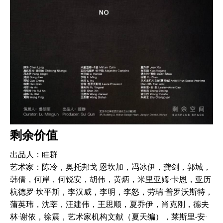
剩余价值
出品人：眭群
艺术家：陈冷，奥托邦戈·恩坎加，冯冰伊，龚剑，郭城，
韩倩，何岸，何锐安，胡伟，黄炳，米里亚姆·卡恩，亚历
杭德罗·坎平斯，李汉威，李明，李怒，劳瑞·普罗沃斯特，
蒲英玮，沈莘，汪建伟，王思顺，夏乔伊，肖克刚，德夫
林·谢依，徐震，艺术家机构文献（夏天编），莱斯里-安·