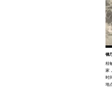
镜
桂
家
时间
地