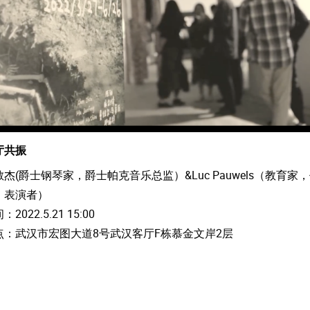
厅共振
敏杰(爵士钢琴家，爵士帕克音乐总监）&Luc Pauwels（教育家
，表演者）
：2022.5.21 15:00
点：武汉市宏图大道8号武汉客厅F栋慕金文岸2层